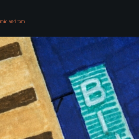
Перейти
к
сути
mic-and-tom